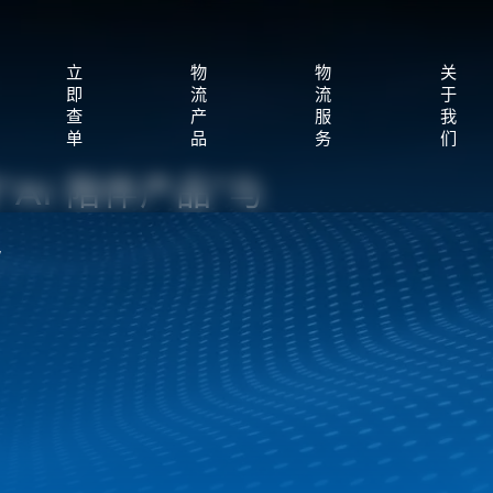
立
物
物
关
即
流
流
于
查
产
服
我
单
品
务
们
AI 陪伴产品”与
递
场