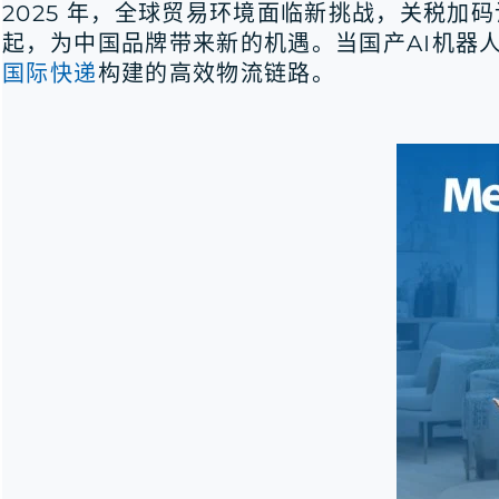
2025 年，全球贸易环境面临新挑战，关税加
起，为中国品牌带来新的机遇。当国产AI机器人
国际快递
构建的高效物流链路。