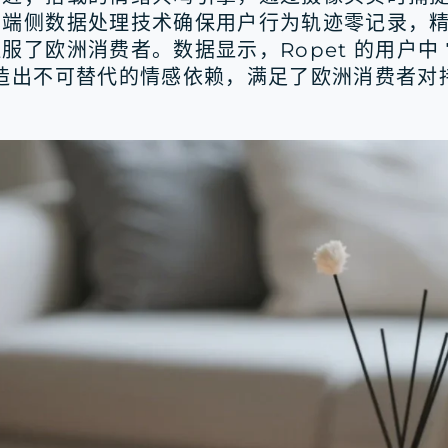
，端侧数据处理技术确保用户行为轨迹零记录，
欧洲消费者。数据显示，Ropet 的用户中 71%
造出不可替代的情感依赖，满足了欧洲消费者对