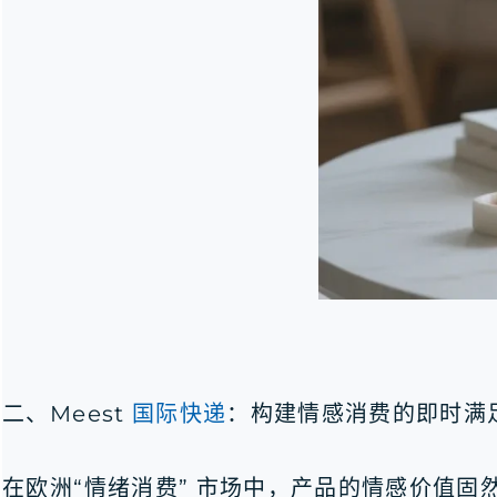
二、Meest
国际快递
：构建情感消费的即时满
在欧洲“情绪消费” 市场中，产品的情感价值固然