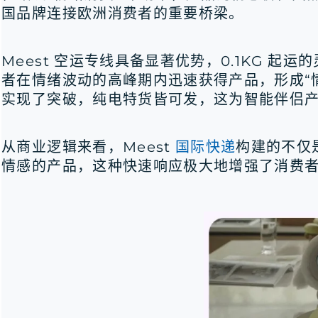
国品牌连接欧洲消费者的重要桥梁。
Meest 空运专线具备显著优势，0.1KG
者在情绪波动的高峰期内迅速获得产品，形成“情感
实现了突破，纯电特货皆可发，这为智能伴侣产
从商业逻辑来看，Meest
国际快递
构建的不仅
情感的产品，这种快速响应极大地增强了消费