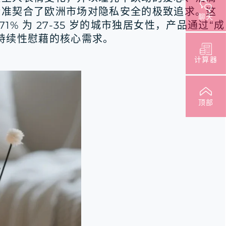
精准契合了欧洲市场对隐私安全的极致追求。这
聊天
 为 27-35 岁的城市独居女性，产品通过“成
持续性慰藉的核心需求。
计算器
顶部