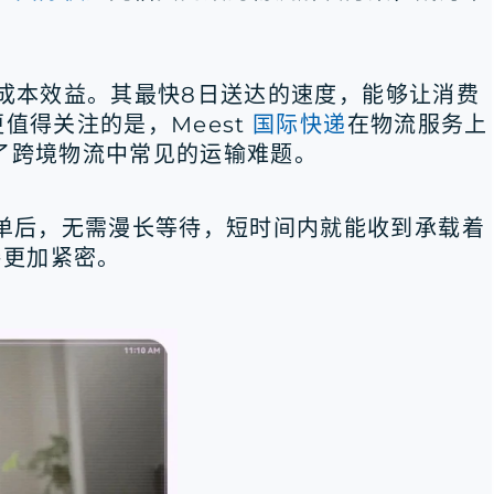
更具成本效益。其最快8日送达的速度，能够让消费
更值得关注的是，Meest
国际快递
在物流服务上
了跨境物流中常见的运输难题。
单后，无需漫长等待，短时间内就能收到承载着
接更加紧密。