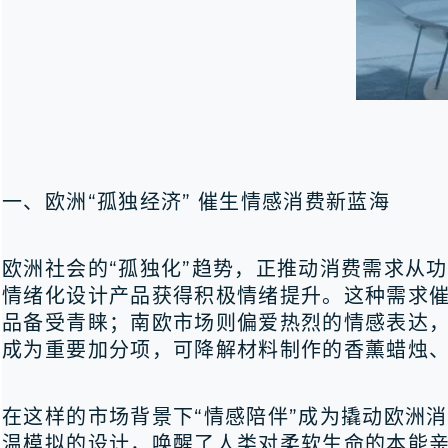
一、欧洲“孤独经济” 催生情感消费新蓝海
欧洲社会的“孤独化”趋势，正推动消费需求从功
情绪化设计产品获得积极情绪提升。这种需求
品备受青睐；南欧市场则偏爱热烈的情感表达，
成为重要加分项，可降解材料制作的香薰蜡烛
在这样的市场背景下“情感陪伴”成为撬动欧洲消费
温模拟的设计，唤醒了人类对柔软生命的本能