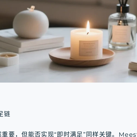
足链
重要，但能否实现“即时满足”同样关键。Mees