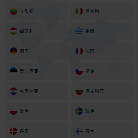
立陶宛
意大利
匈牙利
希腊
德国
法国
爱沙尼亚
捷克
克罗地亚
保加利亚
波兰
瑞典
丹麦
芬兰