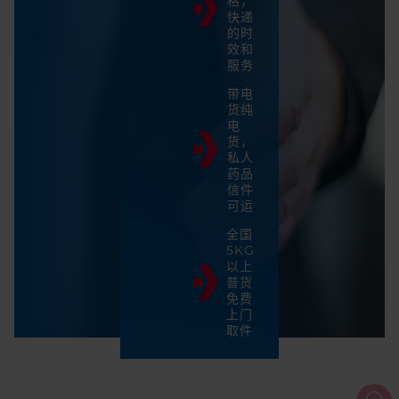
格，
快递
的时
效和
服务
带电
货纯
电
货，
私人
药品
信件
可运
全国
5KG
以上
普货
免费
上门
取件