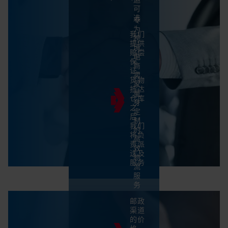
可
选
专
为
我们
跨
提供
境
赔偿
电
保
商
证。
卖
货物
家
抵达
量
仓库
身
之
定
后，
制
我们
的
将负
高
责派
效
送及
物
服务
流
服
务
邮政
渠道
的价