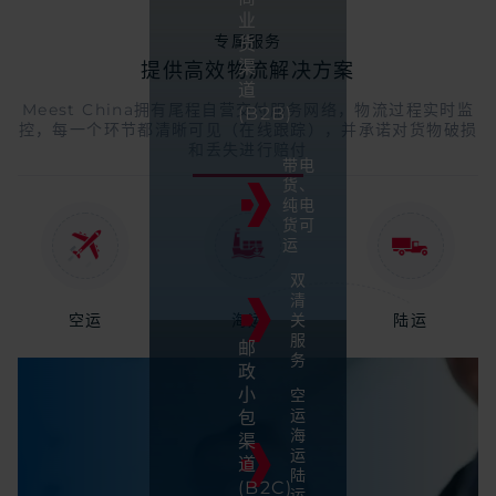
业
专属服务
货
渠
提供高效物流解决方案
道
Meest China拥有尾程自营交付服务网络，物流过程实时监
(B2B)
控，每一个环节都清晰可见（在线跟踪），并承诺对货物破损
和丢失进行赔付
带电
货、
纯电
货可
运
双
清
空运
海运
关
陆运
服
邮
务
政
小
空
运
包
海
渠
运
道
陆
(B2C)
运