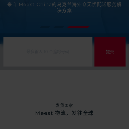
通过高效物流促进您在全球的销售并在竞争中脱颖而
我们提供广泛的物流服务，可根据您的具体需求量身
来自 Meest China的乌克兰海外仓无忧配送服务解
决方案
定制
出
发货国家
Meest 物流，发往全球