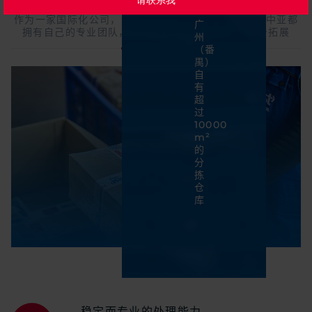
作为一家国际化公司，Meest China在中国、欧洲和中亚都
广
拥有自己的专业团队，在合作中全方位支持您的业务拓展
州
（番
禺）
自
有
超
过
10000
m²
的
分
拣
仓
库
稳定而专业的处理能力