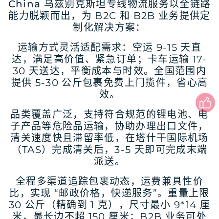
China 乌兹别克斯坦专线物流服务
以全链路
能力脱颖而出，为 B2C 和 B2B 业务提供定
制化解决方案：
运输方式灵活适配需求：空运 9-15 天直
达，满足高价值、紧急订单；卡车运输 17-
30 天送达，平衡成本与时效。全国范围内
提供 5-30 公斤包裹免费上门揽件，省心高
效。
品类覆盖广泛，支持符合规范的锂电池、电
子产品等危险品运输，协助办理出口文件，
清关速度快且滞留率低，在塔什干国际机场
（TAS）完成清关后，3-5 天即可完成末端
派送。
全程多渠道追踪包裹动态，运费兼具性价
比，实现 “邮政价格，快递服务”。重量上限
30 公斤（精确到 1 克），尺寸最小 9*14 厘
米，最长边不超 150 厘米；B2B 业务可处