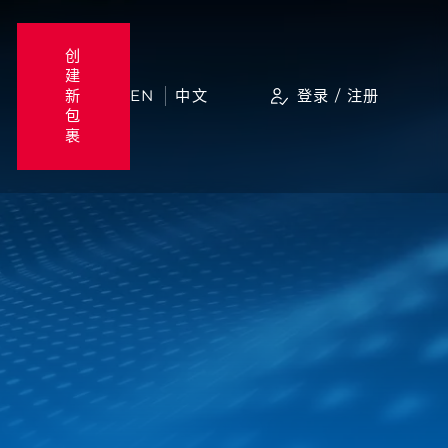
创
建
新
EN
中文
登录 / 注册
包
裹