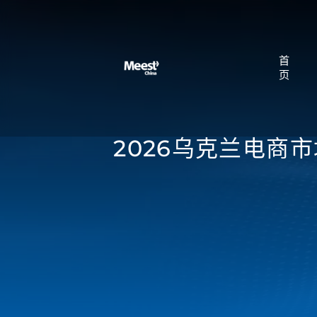
首
页
2026乌克兰电商