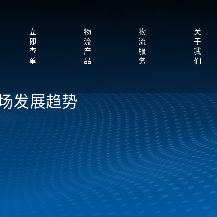
立
物
物
关
即
流
流
于
查
产
服
我
单
品
务
们
市场发展趋势