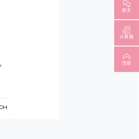
聊天
计算器
顶部