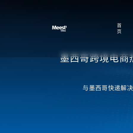
首
页
墨西哥跨境电商
与墨西哥快递解