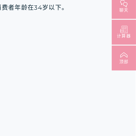
消费者年龄在34岁以下。
聊天
计算器
顶部