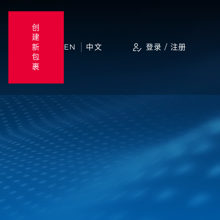
创
建
新
EN
中文
登录 / 注册
包
裹