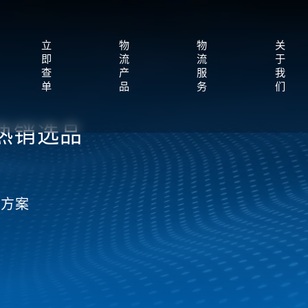
立
物
物
关
即
流
流
于
查
产
服
我
单
品
务
们
热销选品
决方案