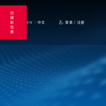
创
建
新
EN
中文
登录 / 注册
包
裹