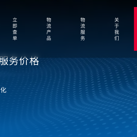
立
物
物
关
即
流
流
于
查
产
服
我
单
品
务
们
流服务价格
变化