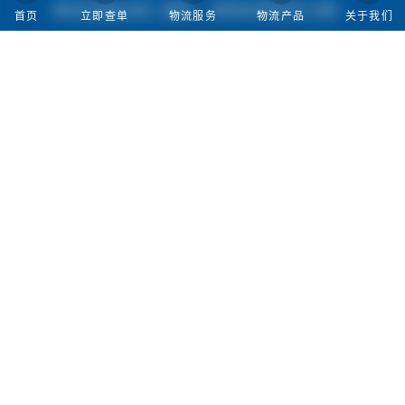
微信扫描左侧二维码，获取免费发货方案！
首页
立即查单
物流服务
物流产品
关于我们
电话号码
020-31105524
邮箱:
postalsupport@meest.cn
首页
人才招聘