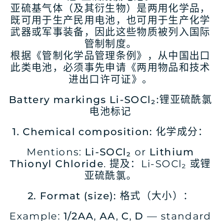
亚硫基气体（及其衍生物）是两用化学品，
既可用于生产民用电池，也可用于生产化学
武器或军事装备，因此这些物质被列入国际
管制制度。
根据《管制化学品管理条例》，从中国出口
此类电池，必须事先申请《两用物品和技术
进出口许可证》。
Battery markings
Li-SOCl₂:
锂亚硫酰氯
电池
标记
1.
Chemical
composition
:
化学成分：
Mentions:
Li-SOCl₂
or
Lithium
Thionyl Chloride
. 提及：Li-SOCl₂ 或锂
亚硫酰氯。
2. Format (size):
格式（大小）：
Example:
1/2AA
,
AA
,
C
,
D
— standard