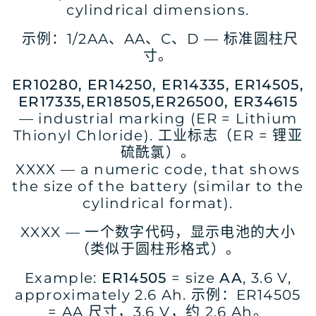
cylindrical dimensions.
示例：1/2AA、AA、C、D — 标准圆柱尺
寸。
ER10280, ER14250, ER14335, ER14505,
ER17335,ER18505,ER26500, ER34615
— industrial marking (ER = Lithium
Thionyl Chloride). 工业标志（ER = 锂亚
硫酰氯）。
XXXX — a numeric code, that shows
the size of the battery (similar to the
cylindrical format).
XXXX — 一个数字代码，显示电池的大小
（类似于圆柱形格式）。
Example:
ER14505
= size
AA
, 3.6 V,
approximately 2.6 Ah. 示例：ER14505
= AA 尺寸，3.6 V，约 2.6 Ah。