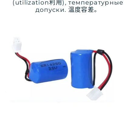
(utilization利用), температурные
допуски. 温度容差。