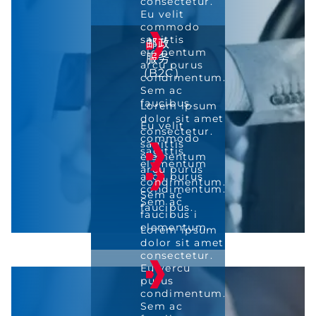
consectetur.
Eu velit
commodo
sagittis
邮政
elementum
服务
arcu purus
(B2C)
condimentum.
Sem ac
faucibus.
Lorem ipsum
dolor sit amet
Eu velit
consectetur.
commodo
sagittis
sagittis
elementum
elementum
arcu purus
arcu purus
condimentum.
condimentum.
Sem ac
Sem ac
faucibus.
faucibus i
elementum.
Lorem ipsum
dolor sit amet
consectetur.
Eu vercu
purus
condimentum.
Sem ac