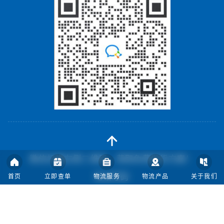
微信扫描左侧二维码，获取免费发货方案！
电话号码
首页
立即查单
物流服务
物流产品
关于我们
020-31105524
邮箱: