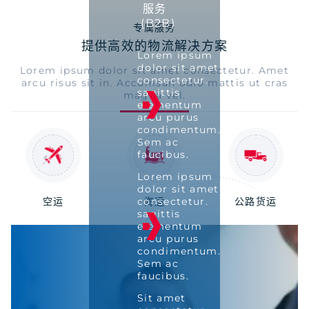
服务
(B2B)
专属服务
提供高效的物流解决方案
Lorem ipsum
dolor sit amet
Lorem ipsum dolor sit amet consectetur. Amet
consectetur.
arcu risus sit in. Accumsan odio mattis ut cras
sagittis
magna vel.
elementum
arcu purus
condimentum.
Sem ac
faucibus.
Lorem ipsum
dolor sit amet
空运
consectetur.
海运
公路货运
sagittis
elementum
arcu purus
condimentum.
Sem ac
faucibus.
Sit amet